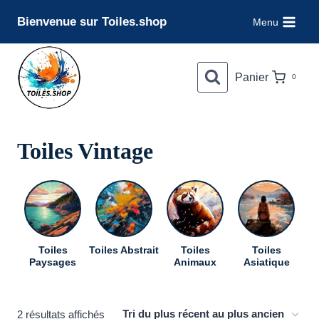
Aller
Bienvenue sur Toiles.shop
Menu
au
contenu
Panier
0
Toiles Vintage
Toiles
Toiles Abstrait
Toiles
Toiles
To
Paysages
Animaux
Asiatique
Trié
2 résultats affichés