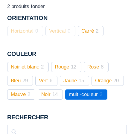
Les
2
produits fonder
options
ORIENTATION
peuvent
être
Horizontal
0
Vertical
0
Carré
2
choisies
sur
COULEUR
la
page
Noir et blanc
2
Rouge
12
Rose
8
du
produit
Bleu
29
Vert
6
Jaune
15
Orange
20
Mauve
2
Noir
14
multi-couleur
2
RECHERCHER
Rechercher