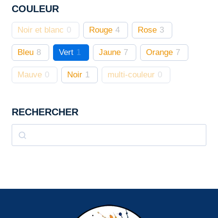
COULEUR
la
page
Noir et blanc
0
Rouge
4
Rose
3
du
produit
Bleu
8
Vert
1
Jaune
7
Orange
7
Mauve
0
Noir
1
multi-couleur
0
RECHERCHER
Rechercher