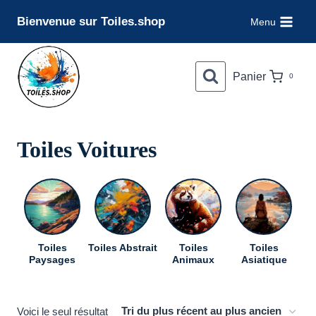
Aller
Bienvenue sur Toiles.shop
Menu
au
contenu
Panier
0
Toiles Voitures
Toiles
Toiles Abstrait
Toiles
Toiles
To
Paysages
Animaux
Asiatique
Voici le seul résultat