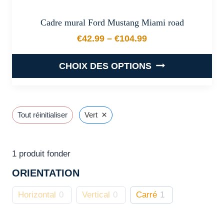
Cadre mural Ford Mustang Miami road
€
42.99
–
€
104.99
Plage de prix : €42.99 à €
CHOIX DES OPTIONS
Ce
produit
a
×
Tout réinitialiser
Vert
plusieurs
variations.
Les
1
produit fonder
options
ORIENTATION
peuvent
être
Horizontal
0
Vertical
0
Carré
1
choisies
sur