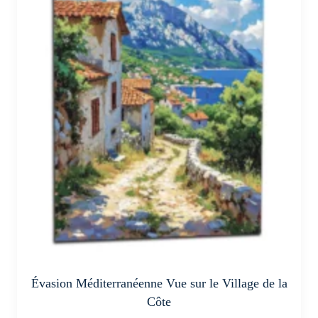
variations.
Les
options
peuvent
être
choisies
sur
la
page
du
produit
Évasion Méditerranéenne Vue sur le Village de la
Côte