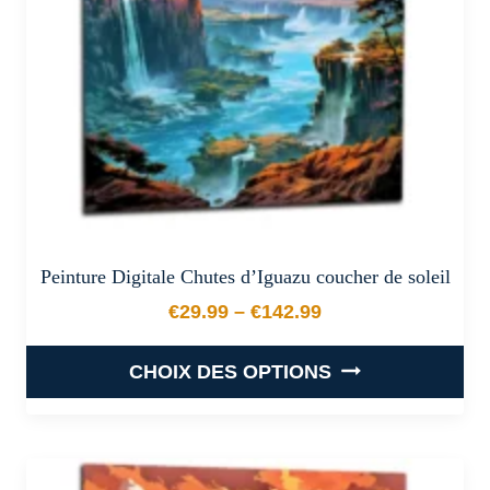
choisies
sur
la
page
du
produit
Peinture Digitale Chutes d’Iguazu coucher de soleil
€
29.99
–
€
142.99
Plage de prix : €29.99 à €
CHOIX DES OPTIONS
Ce
produit
a