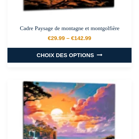
Cadre Paysage de montagne et montgolfière
€
29.99
–
€
142.99
Plage de prix : €29.99 à €
CHOIX DES OPTIONS
Ce
produit
a
plusieurs
variations.
Les
options
peuvent
être