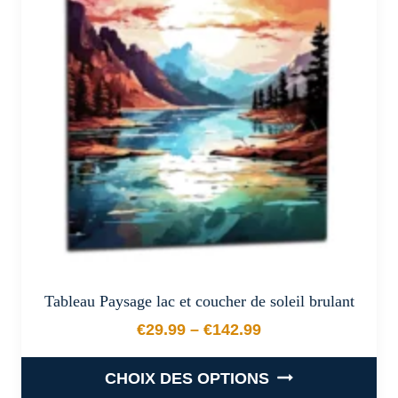
options
peuvent
être
choisies
sur
la
page
du
produit
Tableau Paysage lac et coucher de soleil brulant
€
29.99
–
€
142.99
Plage de prix : €29.99 à €
CHOIX DES OPTIONS