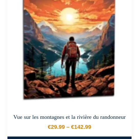
Les
options
peuvent
être
choisies
sur
la
page
du
produit
Vue sur les montagnes et la rivière du randonneur
€
29.99
–
€
142.99
Plage de prix : €29.99 à €