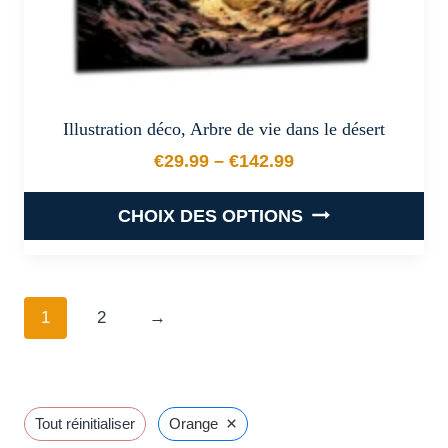
produit
Illustration déco, Arbre de vie dans le désert
€
29.99
–
€
142.99
Plage de prix : €29.99 à €
CHOIX DES OPTIONS
Ce
produit
a
1
2
→
plusieurs
variations.
Les
options
×
Tout réinitialiser
Orange
peuvent