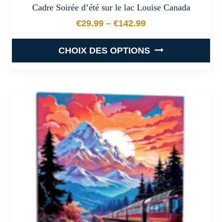
Cadre Soirée d’été sur le lac Louise Canada
€
29.99
–
€
142.99
Plage de prix : €29.99 à €
CHOIX DES OPTIONS
Ce
produit
a
plusieurs
variations.
Les
options
peuvent
être
choisies
sur
la