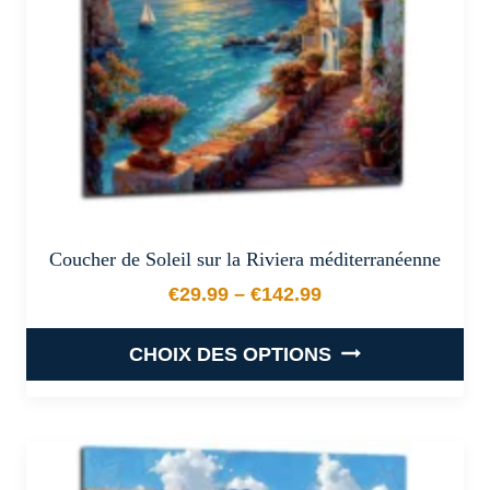
sur
la
page
du
produit
Coucher de Soleil sur la Riviera méditerranéenne
€
29.99
–
€
142.99
Plage de prix : €29.99 à €
CHOIX DES OPTIONS
Ce
produit
a
plusieurs