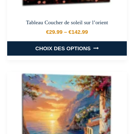
Tableau Coucher de soleil sur l’orient
€
29.99
–
€
142.99
Plage de prix : €29.99 à €
CHOIX DES OPTIONS
Ce
produit
a
plusieurs
variations.
Les
options
peuvent
être
choisies