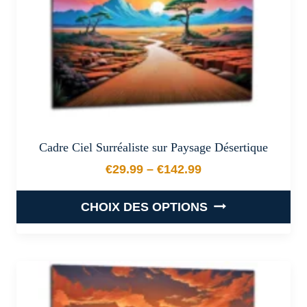
la
page
du
produit
Cadre Ciel Surréaliste sur Paysage Désertique
€
29.99
–
€
142.99
Plage de prix : €29.99 à €
CHOIX DES OPTIONS
Ce
produit
a
plusieurs
variations.