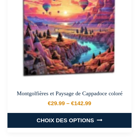
peuvent
être
choisies
sur
la
page
du
produit
Montgolfières et Paysage de Cappadoce coloré
€
29.99
–
€
142.99
Plage de prix : €29.99 à €
CHOIX DES OPTIONS
Ce