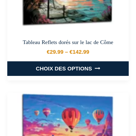
du
produit
Tableau Reflets dorés sur le lac de Côme
€
29.99
–
€
142.99
Plage de prix : €29.99 à €
CHOIX DES OPTIONS
Ce
produit
a
plusieurs
variations.
Les
options