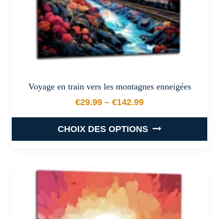
page
du
produit
Voyage en train vers les montagnes enneigées
€
29.99
–
€
142.99
Plage de prix : €29.99 à €
CHOIX DES OPTIONS
Ce
produit
a
plusieurs
variations.
Les