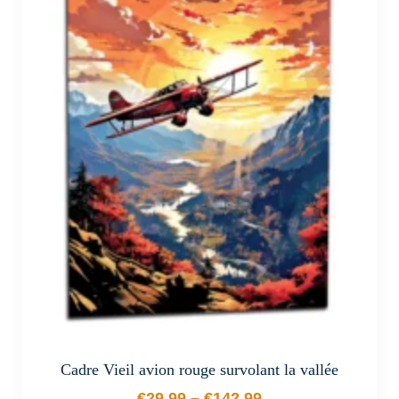
plusieurs
variations.
Les
options
peuvent
être
choisies
sur
la
page
du
produit
Cadre Vieil avion rouge survolant la vallée
€
29.99
–
€
142.99