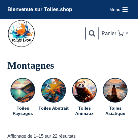
Aller
Bienvenue sur Toiles.shop
Menu
au
contenu
Panier
0
Montagnes
Toiles
Toiles Abstrait
Toiles
Toiles
To
Paysages
Animaux
Asiatique
Trié
Affichage de 1–15 sur 22 résultats