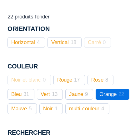
être
choisies
22
produits fonder
sur
ORIENTATION
la
page
Horizontal
4
Vertical
18
Carré
0
du
produit
COULEUR
Noir et blanc
0
Rouge
17
Rose
8
Bleu
31
Vert
13
Jaune
9
Orange
22
Mauve
5
Noir
1
multi-couleur
4
RECHERCHER