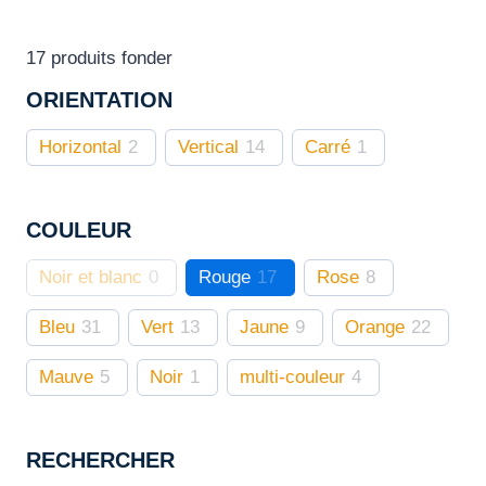
être
choisies
17
produits fonder
sur
ORIENTATION
la
page
Horizontal
2
Vertical
14
Carré
1
du
produit
COULEUR
Noir et blanc
0
Rouge
17
Rose
8
Bleu
31
Vert
13
Jaune
9
Orange
22
Mauve
5
Noir
1
multi-couleur
4
RECHERCHER