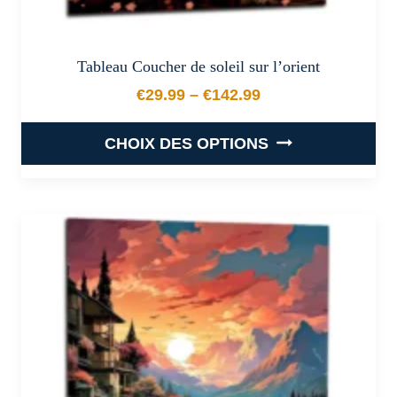
Tableau Coucher de soleil sur l’orient
€
29.99
–
€
142.99
Plage de prix : €29.99 à €
CHOIX DES OPTIONS
Ce
produit
a
plusieurs
variations.
Les
options
peuvent
être
choisies