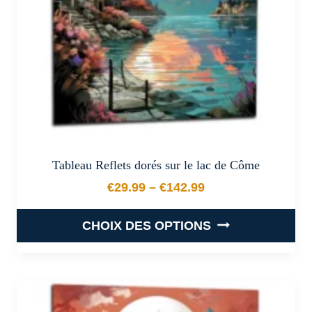
sur
la
page
du
produit
Tableau Reflets dorés sur le lac de Côme
€
29.99
–
€
142.99
Plage de prix : €29.99 à €
CHOIX DES OPTIONS
Ce
produit
a
plusieurs