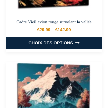
Cadre Vieil avion rouge survolant la vallée
€
29.99
–
€
142.99
Plage de prix : €29.99 à €
CHOIX DES OPTIONS
Ce
produit
a
plusieurs
variations.
Les
options
peuvent
être