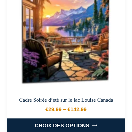
options
peuvent
être
choisies
sur
la
page
du
produit
Cadre Soirée d’été sur le lac Louise Canada
€
29.99
–
€
142.99
Plage de prix : €29.99 à €
CHOIX DES OPTIONS