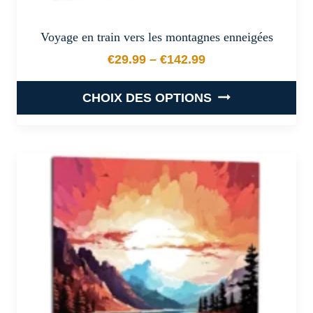
Voyage en train vers les montagnes enneigées
€
29.99
–
€
142.99
Plage de prix : €29.99 à €
CHOIX DES OPTIONS
Ce
produit
a
plusieurs
variations.
Les
options
peuvent
être
choisies
sur