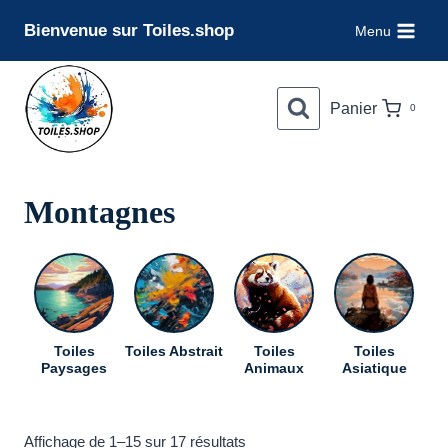
Aller
Bienvenue sur Toiles.shop
Menu
au
contenu
Panier
0
Montagnes
Toiles
Toiles Abstrait
Toiles
Toiles
To
Paysages
Animaux
Asiatique
Trié
Affichage de 1–15 sur 17 résultats