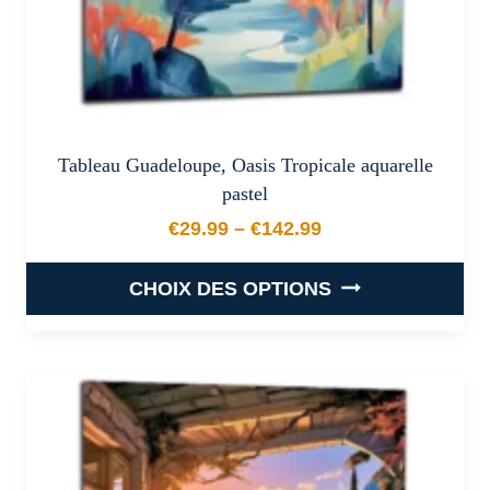
du
produit
Tableau Guadeloupe, Oasis Tropicale aquarelle
pastel
€
29.99
–
€
142.99
Plage de prix : €29.99 à €
CHOIX DES OPTIONS
Ce
produit
a
plusieurs
variations.
Les