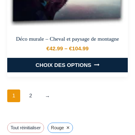
produit
Déco murale – Cheval et paysage de montagne
€
42.99
–
€
104.99
Plage de prix : €42.99 à €
CHOIX DES OPTIONS
Ce
produit
a
1
2
→
plusieurs
variations.
Les
options
×
Tout réinitialiser
Rouge
peuvent