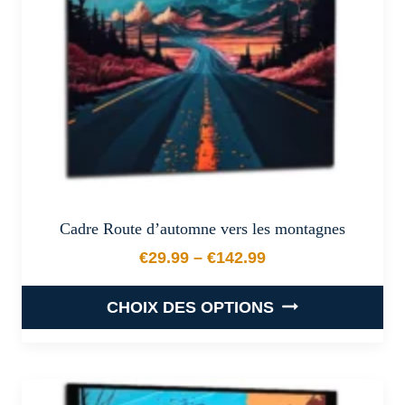
choisies
sur
la
page
du
produit
Cadre Route d’automne vers les montagnes
€
29.99
–
€
142.99
Plage de prix : €29.99 à €
CHOIX DES OPTIONS
Ce
produit
a