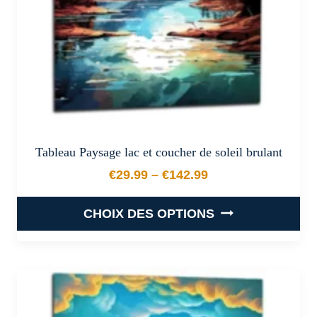
la
page
du
produit
Tableau Paysage lac et coucher de soleil brulant
€
29.99
–
€
142.99
Plage de prix : €29.99 à €
CHOIX DES OPTIONS
Ce
produit
a
plusieurs
variations.