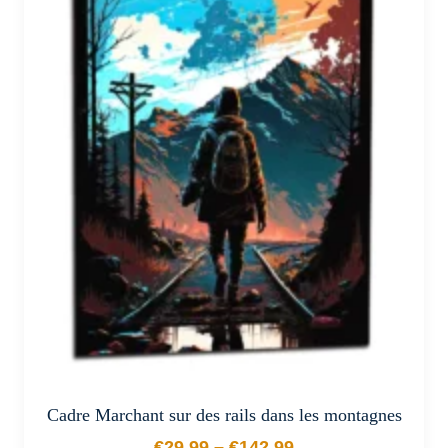
plusieurs
variations.
Les
options
peuvent
être
choisies
sur
la
page
du
produit
Cadre Marchant sur des rails dans les montagnes
€
29.99
–
€
142.99