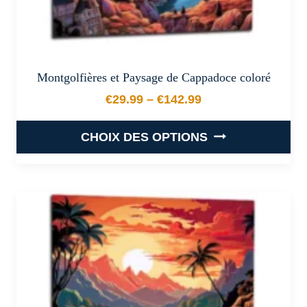
produit
Montgolfières et Paysage de Cappadoce coloré
€
29.99
–
€
142.99
Plage de prix : €29.99 à €
CHOIX DES OPTIONS
Ce
produit
a
plusieurs
variations.
Les
options
peuvent