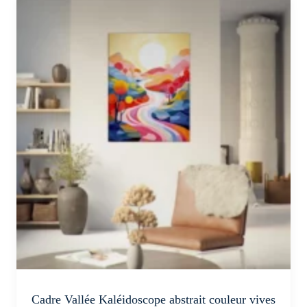
a
plusieurs
variations.
Les
options
peuvent
être
choisies
sur
la
page
du
produit
Cadre Vallée Kaléidoscope abstrait couleur vives