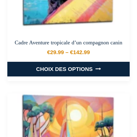
du
produit
Cadre Aventure tropicale d’un compagnon canin
€
29.99
–
€
142.99
Plage de prix : €29.99 à €
CHOIX DES OPTIONS
Ce
produit
a
plusieurs
variations.
Les
options