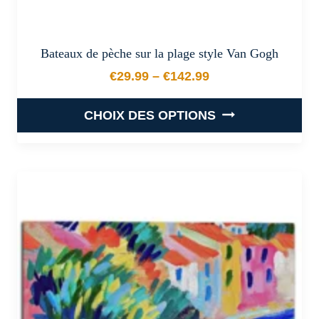
Bateaux de pèche sur la plage style Van Gogh
€
29.99
–
€
142.99
Plage de prix : €29.99 à €
CHOIX DES OPTIONS
Ce
produit
a
plusieurs
variations.
Les
options
peuvent
être
choisies