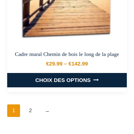
page
du
produit
Cadre mural Chemin de bois le long de la plage
€
29.99
–
€
142.99
Plage de prix : €29.99 à €
CHOIX DES OPTIONS
Ce
produit
a
1
2
→
plusieurs
variations.
Les