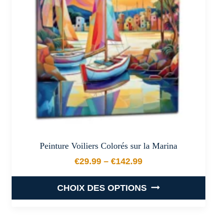
peuvent
être
choisies
sur
la
page
du
produit
Peinture Voiliers Colorés sur la Marina
€
29.99
–
€
142.99
Plage de prix : €29.99 à €
CHOIX DES OPTIONS
Ce