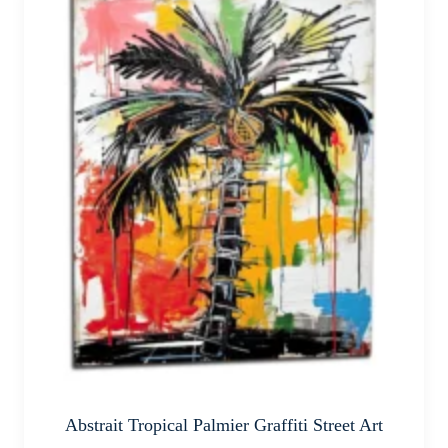
plusieurs
variations.
Les
options
peuvent
être
choisies
sur
la
page
du
produit
Abstrait Tropical Palmier Graffiti Street Art