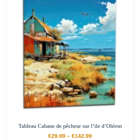
variations.
Les
options
peuvent
être
choisies
sur
la
page
du
produit
Tableau Cabane de pêcheur sur l’ile d’Oléron
€
29.99
–
€
142.99
Plage de prix : €29.99 à €