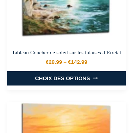
page
du
produit
Tableau Coucher de soleil sur les falaises d’Etretat
€
29.99
–
€
142.99
Plage de prix : €29.99 à €
CHOIX DES OPTIONS
Ce
produit
a
plusieurs
variations.
Les