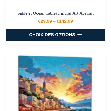
Sable et Ocean Tableau mural Art Abstrait
€
29.99
–
€
142.99
Plage de prix : €29.99 à €
CHOIX DES OPTIONS
Ce
produit
a
plusieurs
variations.
Les
options
peuvent
être
choisies
sur