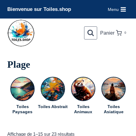
Aller
Bienvenue sur Toiles.shop
Menu
au
contenu
Panier
0
Plage
Toiles
Toiles Abstrait
Toiles
Toiles
To
Paysages
Animaux
Asiatique
Trié
Affichage de 1–15 sur 23 résultats