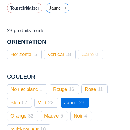
options
×
Tout réinitialiser
Jaune
peuvent
être
choisies
23
produits fonder
sur
ORIENTATION
la
page
Horizontal
5
Vertical
18
Carré
0
du
produit
COULEUR
Noir et blanc
1
Rouge
16
Rose
11
Bleu
62
Vert
22
Jaune
23
Orange
32
Mauve
5
Noir
4
multi-couleur
10