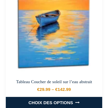
options
peuvent
être
choisies
sur
la
page
du
produit
Tableau Coucher de soleil sur l’eau abstrait
€
29.99
–
€
142.99
Plage de prix : €29.99 à €
CHOIX DES OPTIONS