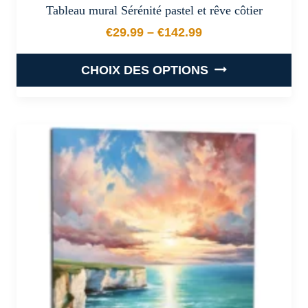
Tableau mural Sérénité pastel et rêve côtier
€
29.99
–
€
142.99
Plage de prix : €29.99 à €
CHOIX DES OPTIONS
Ce
produit
a
plusieurs
variations.
Les
options
peuvent
être
choisies
sur
la