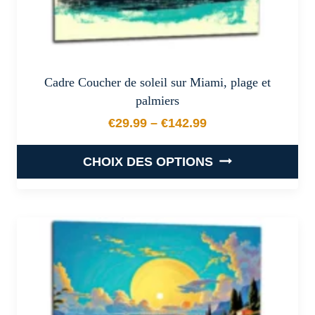
produit
Cadre Coucher de soleil sur Miami, plage et
palmiers
€
29.99
–
€
142.99
Plage de prix : €29.99 à €
CHOIX DES OPTIONS
Ce
produit
a
plusieurs
variations.
Les
options