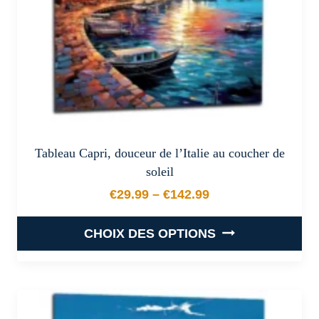
la
page
du
produit
Tableau Capri, douceur de l’Italie au coucher de
soleil
€
29.99
–
€
142.99
Plage de prix : €29.99 à €
CHOIX DES OPTIONS
Ce
produit
a
plusieurs