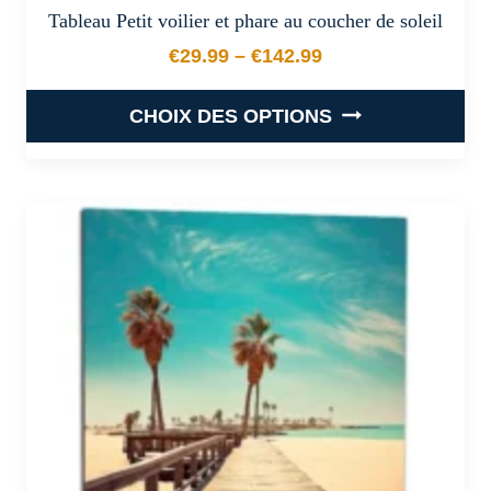
Tableau Petit voilier et phare au coucher de soleil
€
29.99
–
€
142.99
Plage de prix : €29.99 à €
CHOIX DES OPTIONS
Ce
produit
a
plusieurs
variations.
Les
options
peuvent
être
choisies
sur
la