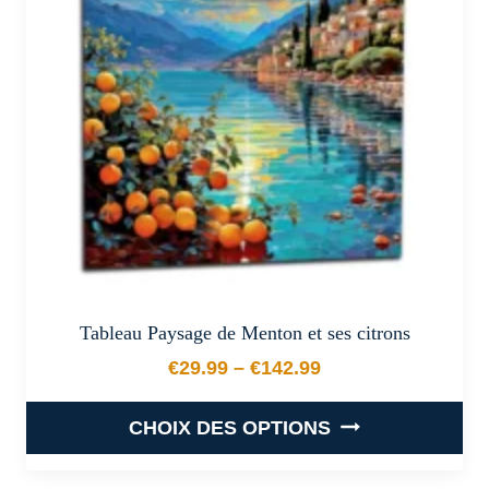
peuvent
être
choisies
sur
la
page
du
produit
Tableau Paysage de Menton et ses citrons
€
29.99
–
€
142.99
Plage de prix : €29.99 à €
CHOIX DES OPTIONS
Ce