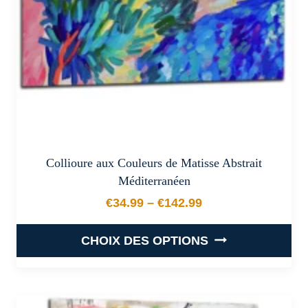
sur
la
page
du
produit
Collioure aux Couleurs de Matisse Abstrait
Méditerranéen
€
34.99
–
€
142.99
Plage de prix : €34.99 à €
CHOIX DES OPTIONS
Ce
produit
a