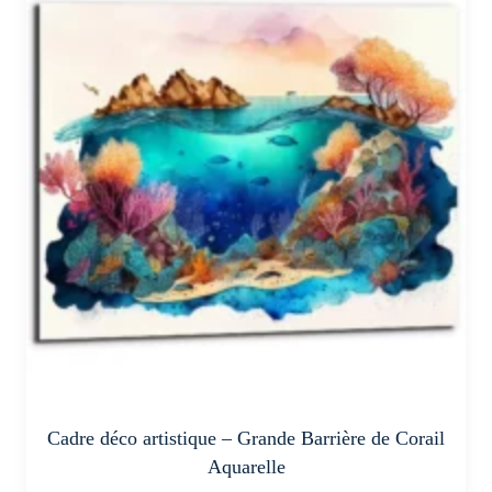
variations.
Les
options
peuvent
être
choisies
sur
la
page
du
produit
Cadre déco artistique – Grande Barrière de Corail
Aquarelle