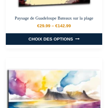
Paysage de Guadeloupe Bateaux sur la plage
€
29.99
–
€
142.99
Plage de prix : €29.99 à €
CHOIX DES OPTIONS
Ce
produit
a
plusieurs
variations.
Les
options
peuvent
être
choisies