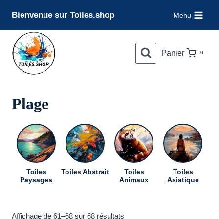
Aller
Bienvenue sur Toiles.shop
Menu
au
contenu
Panier
0
Plage
Toiles
Toiles Abstrait
Toiles
Toiles
To
Paysages
Animaux
Asiatique
Trié
Affichage de 61–68 sur 68 résultats