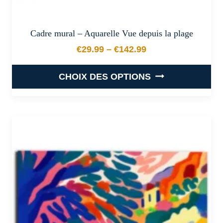
Cadre mural – Aquarelle Vue depuis la plage
€
29.99
–
€
142.99
Plage de prix : €29.99 à €
CHOIX DES OPTIONS
Ce
produit
a
plusieurs
variations.
Les
options
peuvent
être
choisies