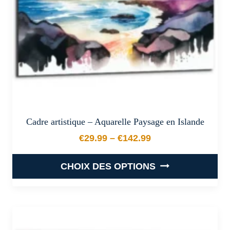
sur
la
page
du
produit
Cadre artistique – Aquarelle Paysage en Islande
€
29.99
–
€
142.99
Plage de prix : €29.99 à €
CHOIX DES OPTIONS
Ce
produit
a
plusieurs