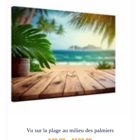
plusieurs
variations.
Les
options
peuvent
être
choisies
sur
la
page
du
produit
Vu sur la plage au milieu des palmiers