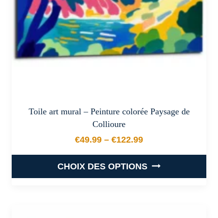
sur
la
page
du
produit
Toile art mural – Peinture colorée Paysage de
Collioure
€
49.99
–
€
122.99
Plage de prix : €49.99 à €
CHOIX DES OPTIONS
Ce
produit
a