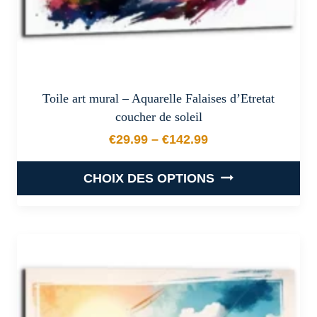
du
produit
Toile art mural – Aquarelle Falaises d’Etretat
coucher de soleil
€
29.99
–
€
142.99
Plage de prix : €29.99 à €
CHOIX DES OPTIONS
Ce
produit
a
plusieurs
variations.
Les