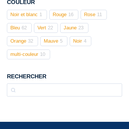
COULEUR
produit
Noir et blanc
1
Rouge
16
Rose
11
Bleu
62
Vert
22
Jaune
23
Orange
32
Mauve
5
Noir
4
multi-couleur
10
RECHERCHER
Rechercher