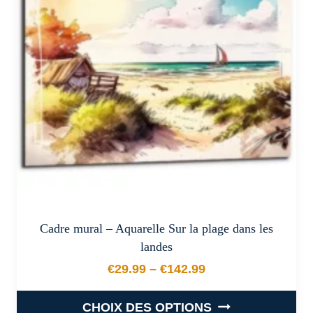
options
peuvent
être
choisies
sur
la
page
du
produit
Cadre mural – Aquarelle Sur la plage dans les
landes
€
29.99
–
€
142.99
Plage de prix : €29.99 à €
CHOIX DES OPTIONS