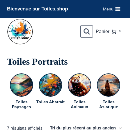
Aller
Bienvenue sur Toiles.shop
Menu
au
contenu
Panier
0
Toiles Portraits
Toiles
Toiles Abstrait
Toiles
Toiles
To
Paysages
Animaux
Asiatique
Trié
7 résultats affichés