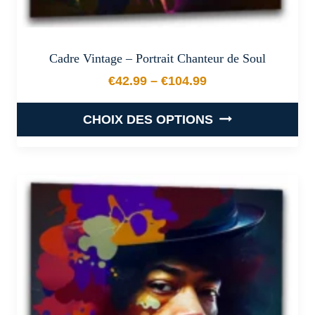
Cadre Vintage – Portrait Chanteur de Soul
€
42.99
–
€
104.99
Plage de prix : €42.99 à €
CHOIX DES OPTIONS
Ce
produit
a
plusieurs
variations.
Les
options
peuvent
être