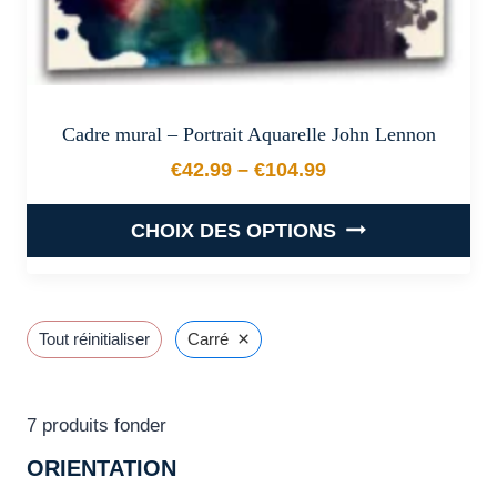
produit
Cadre mural – Portrait Aquarelle John Lennon
€
42.99
–
€
104.99
Plage de prix : €42.99 à €
CHOIX DES OPTIONS
Ce
produit
a
×
Tout réinitialiser
Carré
plusieurs
variations.
Les
7
produits fonder
options
ORIENTATION
peuvent