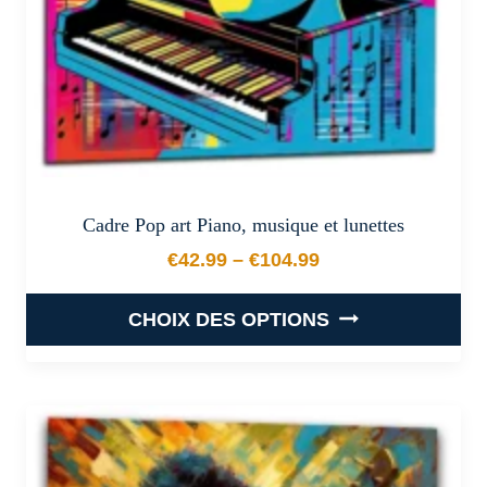
la
page
du
produit
Cadre Pop art Piano, musique et lunettes
€
42.99
–
€
104.99
Plage de prix : €42.99 à €
CHOIX DES OPTIONS
Ce
produit
a
plusieurs
variations.