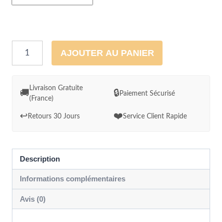
quantité
AJOUTER AU PANIER
de
Tableau
Aquarelle
Livraison Gratuite
🚚
🔒
Paiement Sécurisé
(France)
Jaguar
dans
↩️
❤️
Retours 30 Jours
Service Client Rapide
la
jungle
luxuriante
Description
Informations complémentaires
Avis (0)