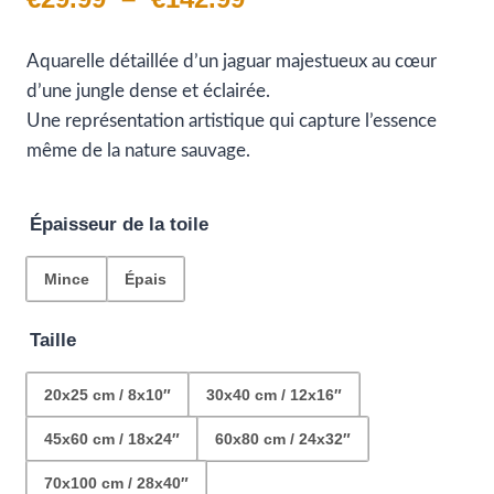
de
Aquarelle détaillée d’un jaguar majestueux au cœur
prix :
d’une jungle dense et éclairée.
€29.99
Une représentation artistique qui capture l’essence
même de la nature sauvage.
à
€142.99
Épaisseur de la toile
Mince
Épais
Taille
20x25 cm / 8x10″
30x40 cm / 12x16″
45x60 cm / 18x24″
60x80 cm / 24x32″
70x100 cm / 28x40″