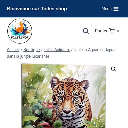
Aller
Bienvenue sur Toiles.shop
Menu
au
contenu
Panier
0
Accueil
/
Boutique
/
Toiles Animaux
/
Tableau Aquarelle Jaguar
dans la jungle luxuriante