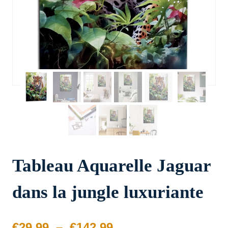
Tableau Aquarelle Jaguar
dans la jungle luxuriante
Plage
€
29.99
–
€
142.99