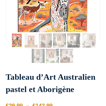
Tableau d’Art Australien
pastel et Aborigène
Plage
€
29.99
–
€
142.99