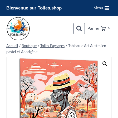
Aller
Bienvenue sur Toiles.shop
Menu
au
contenu
Panier
0
Accueil
/
Boutique
/
Toiles Paysages
/
Tableau d’Art Australien
pastel et Aborigène