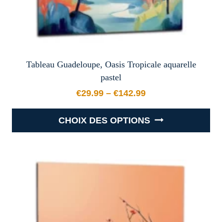
produit
Tableau Guadeloupe, Oasis Tropicale aquarelle
pastel
€
29.99
–
€
142.99
Plage de prix : €29.99 à €
CHOIX DES OPTIONS
Ce
produit
a
plusieurs
variations.
Les
options