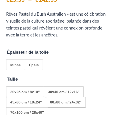
de
Rêves Pastel du Bush Australien » est une célébration
prix :
visuelle de la culture aborigène, baignée dans des
€29.99
teintes pastel qui révèlent une connexion profonde
avec la terre et les ancêtres.
à
€142.99
Épaisseur de la toile
Mince
Épais
Taille
20x25 cm / 8x10″
30x40 cm / 12x16″
45x60 cm / 18x24″
60x80 cm / 24x32″
70x100 cm / 28x40″