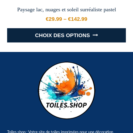
Paysage lac, nuages et soleil surréaliste pastel
€
29.99
–
€
142.99
Plage de prix : €29.99 à €
CHOIX DES OPTIONS
Ce
produit
a
plusieurs
variations.
Les
options
peuvent
être
choisies
sur
Toiles.shop : Votre site de toiles imprimées pour une décoration