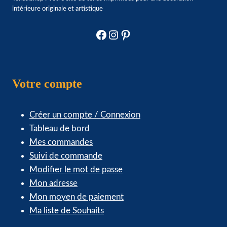
la
intérieure originale et artistique
page
du
Facebook
Instagram
Pinterest
produit
Votre compte
Créer un compte / Connexion
Tableau de bord
Mes commandes
Suivi de commande
Modifier le mot de passe
Mon adresse
Mon moyen de paiement
Ma liste de Souhaits