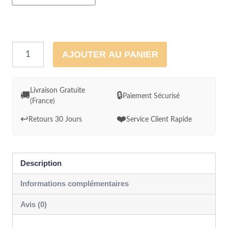
quantité
AJOUTER AU PANIER
de
Tableau
d'Art
Livraison Gratuite
🚚
🔒
Paiement Sécurisé
(France)
Australien
pastel
↩️
❤️
Retours 30 Jours
Service Client Rapide
et
Aborigène
Description
Informations complémentaires
Avis (0)