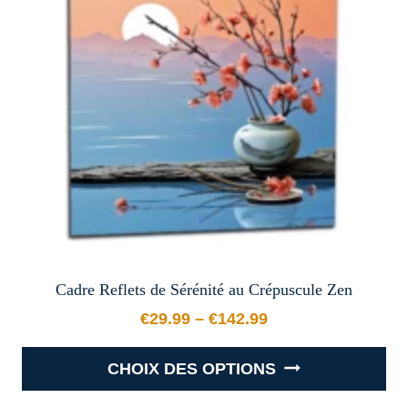
peuvent
être
choisies
sur
la
page
du
produit
Cadre Reflets de Sérénité au Crépuscule Zen
€
29.99
–
€
142.99
Plage de prix : €29.99 à €
CHOIX DES OPTIONS
Ce