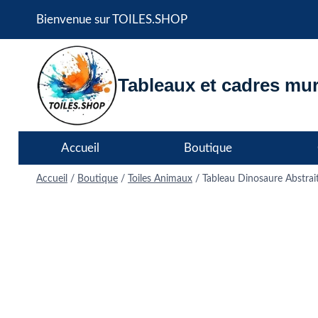
Aller
Bienvenue sur TOILES.SHOP
au
contenu
Tableaux et cadres mur
Accueil
Boutique
Accueil
/
Boutique
/
Toiles Animaux
/
Tableau Dinosaure Abstra