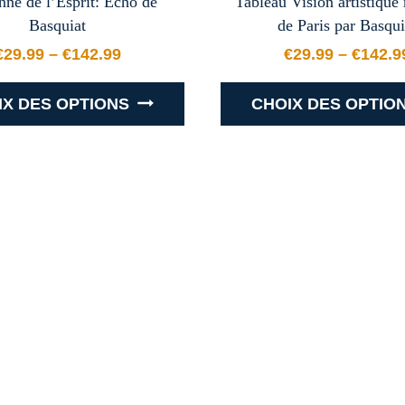
ne de l’Esprit: Echo de
Tableau Vision artistiqu
Basquiat
de Paris par Basqui
€
29.99
–
€
142.99
€
29.99
–
€
142.9
99
Plage de prix : €29.99 à €142.99
Plage d
IX DES OPTIONS
CHOIX DES OPTIO
Ce
Ce
produit
produit
a
a
plusieurs
plusieur
variations.
variation
Les
Les
options
options
peuvent
peuvent
être
être
choisies
choisies
sur
sur