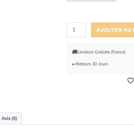
quantité
AJOUTER AU 
de
Tableau
Dinosaure
🚚
Livraison Gratuite (France)
Abstrait:
↩️
Retours 30 Jours
Hommage
à
Basquiat
Avis (0)