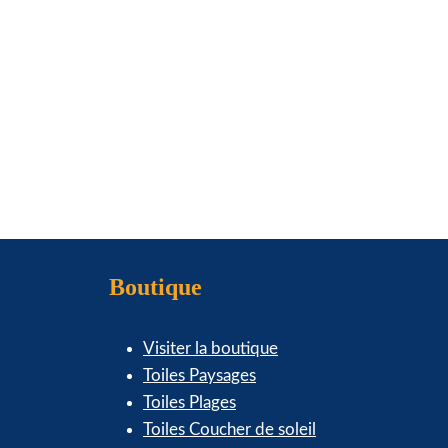
la
page
du
produit
Boutique
Visiter la boutique
Toiles Paysages
Toiles Plages
Toiles Coucher de soleil