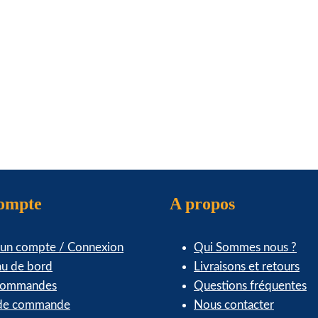
la
la
page
page
du
du
produit
produit
99
compte
A propos
 un compte / Connexion
Qui Sommes nous ?
au de bord
Livraisons et retours
commandes
Questions fréquentes
 de commande
Nous contacter