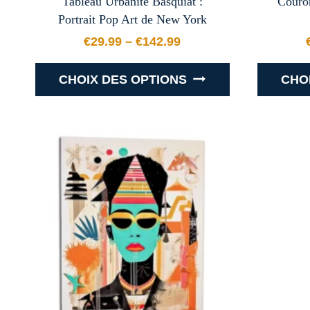
Tableau Urbanité Basquiat :
Couron
Portrait Pop Art de New York
€
29.99
–
€
142.99
Plage de prix : €29.99 à €142.
CHOIX DES OPTIONS
CHO
Ce
produit
a
plusieurs
variations.
Les
options
peuvent
être
choisies
sur