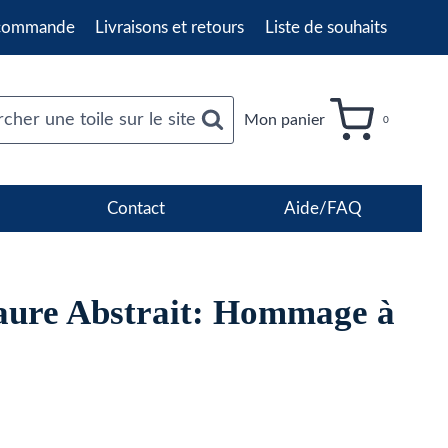
 commande
Livraisons et retours
Liste de souhaits
cher une toile sur le site
Mon panier
0
Contact
Aide/FAQ
aure Abstrait: Hommage à
age