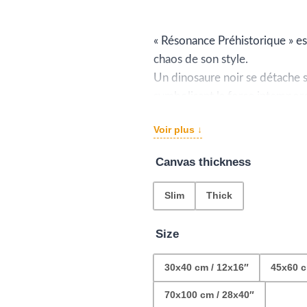
d
pr
« Résonance Préhistorique » e
chaos de son style.
€4
Un dinosaure noir se détache su
à
symbolisant la force intempore
Cette œuvre est un pont entre 
€1
Voir plus ↓
célébration de l’expression lib
Canvas thickness
Slim
Thick
Size
30x40 cm / 12x16″
45x60 c
70x100 cm / 28x40″