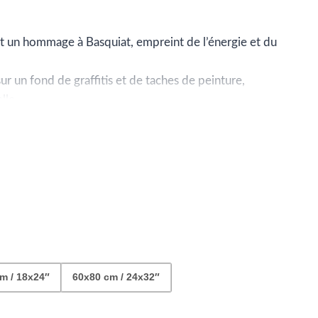
e
ix :
st un hommage à Basquiat, empreint de l’énergie et du
9.99
r un fond de graffitis et de taches de peinture,
lle.
le passé préhistorique et l’art contemporain, une
42.99
re et audacieuse.
m / 18x24″
60x80 cm / 24x32″