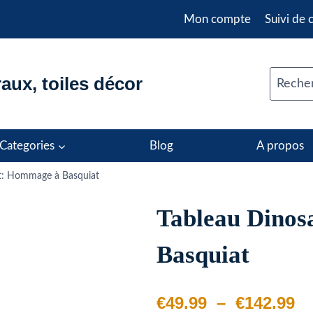
Mon compte
Suivi de
aux, toiles décor
Recher
Categories
Blog
A propos
it: Hommage à Basquiat
Tableau Dinos
Basquiat
Pl
€
49.99
–
€
142.99