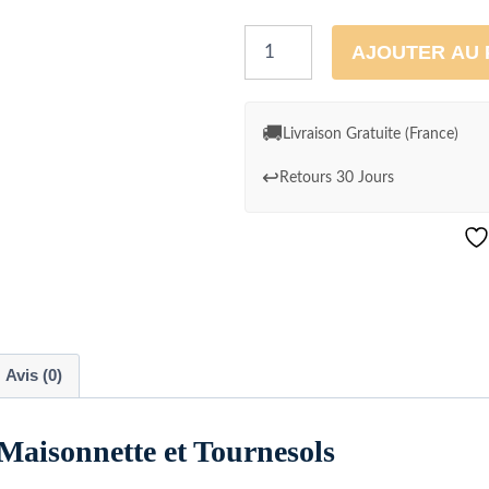
quantité
AJOUTER AU 
de
Eclat
d'été
🚚
Livraison Gratuite (France)
Maisonnette
↩️
Retours 30 Jours
et
Tournesols
Avis (0)
é Maisonnette et Tournesols