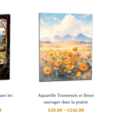
ans les
Aquarelle Tournesols et fleurs
sauvages dans la prairie
9
€
29.99
–
€
142.99
e prix : €29.99 à €142.99
Plage de prix : €29.99 