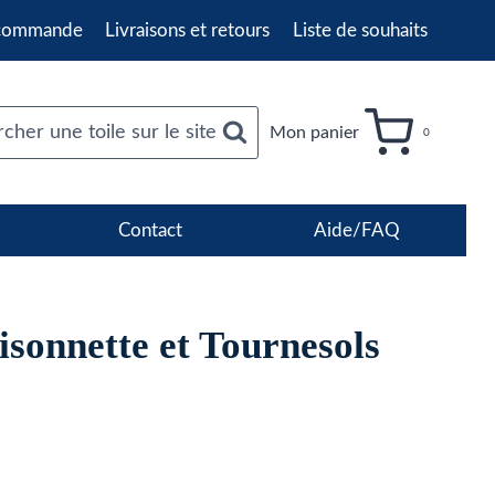
 commande
Livraisons et retours
Liste de souhaits
cher une toile sur le site
Mon panier
0
Contact
Aide/FAQ
isonnette et Tournesols
age
e