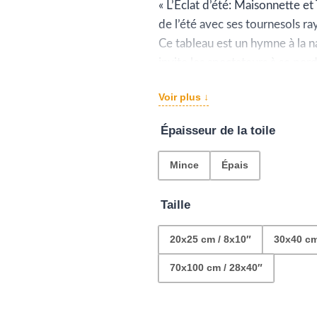
pr
« L’Éclat d’été: Maisonnette et
de l’été avec ses tournesols ra
€2
Ce tableau est un hymne à la na
à
invite les spectateurs à se pe
en maître.
€1
Voir plus ↓
L’air semble vibrer de chaleur e
fenêtres accueillantes, est im
Épaisseur de la toile
Mince
Épais
Taille
20x25 cm / 8x10″
30x40 cm
70x100 cm / 28x40″