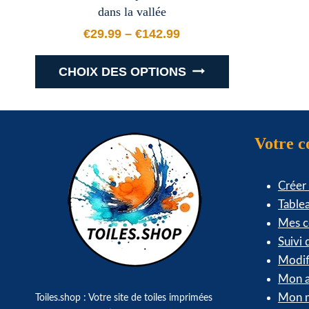
produit
dans la vallée
€
29.99
–
€
142.99
Plage de prix : €29.99 à €142.
CHOIX DES OPTIONS
Ce
produit
a
Votre 
plusieurs
variations.
Créer
Les
Table
options
Mes 
peuvent
Suivi
être
Modif
choisies
Mon a
sur
Mon m
Toiles.shop : Votre site de toiles imprimées
la