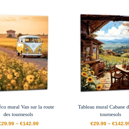
co mural Van sur la route
Tableau mural Cabane d
des tournesols
tournesols
€
29.99
–
€
142.99
€
29.99
–
€
142.9
99
Plage de prix : €29.99 à €142.99
Plage d