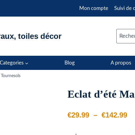
Mon compte
Suivi de
aux, toiles décor
Recher
Categories
Blog
A propos
 Tournesols
Eclat d’été Ma
Pl
€
29.99
–
€
142.99
d