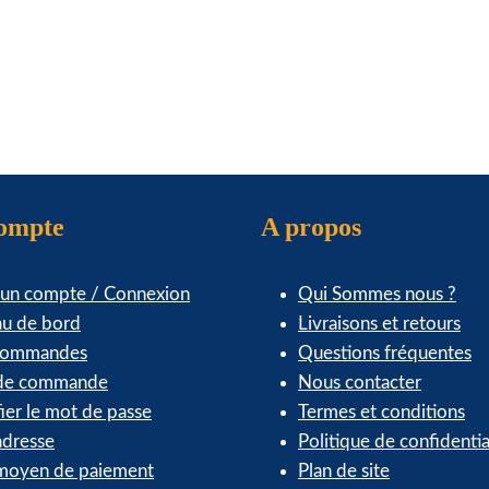
produit
produit
99
compte
A propos
 un compte / Connexion
Qui Sommes nous ?
au de bord
Livraisons et retours
commandes
Questions fréquentes
 de commande
Nous contacter
ier le mot de passe
Termes et conditions
dresse
Politique de confidentia
oyen de paiement
Plan de site