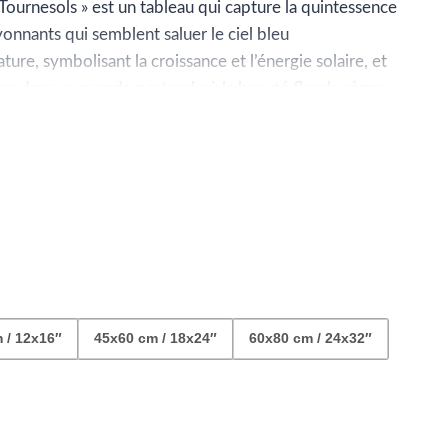
ix :
 Tournesols » est un tableau qui capture la quintessence
yonnants qui semblent saluer le ciel bleu
9.99
ture, symbolisant la croissance et l’énergie solaire, et
rdre dans un monde pastoral où la beauté florale règne
42.99
t de vie, et chaque détail, des tuiles rouges aux
prégné de nostalgie d’un été perpétuel.
 / 12x16″
45x60 cm / 18x24″
60x80 cm / 24x32″