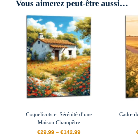
Vous aimerez peut-être aussi…
Coquelicots et Sérénité d’une
Cadre dé
Maison Champêtre
€
29.99
–
€
142.99
Plage de prix : €29.99 à €142.