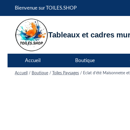
Aller
Bienvenue sur TOILES.SHOP
au
contenu
Tableaux et cadres mur
Accueil
Boutique
Accueil
/
Boutique
/
Toiles Paysages
/
Eclat d’été Maisonnette et