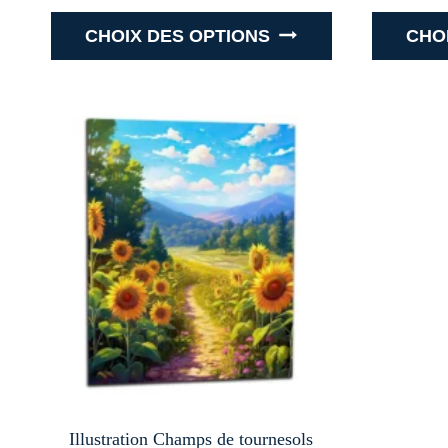
CHOIX DES OPTIONS
CHO
Ce
produit
a
plusieurs
variations.
Les
options
peuvent
être
choisies
sur
la
page
du
Illustration Champs de tournesols