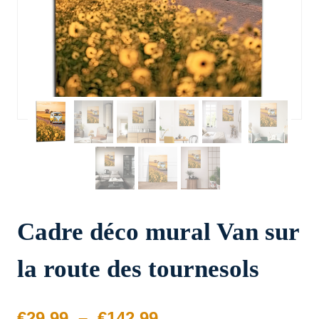
Cadre déco mural Van sur
la route des tournesols
Plage
€
29.99
–
€
142.99