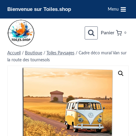
Aller
Bienvenue sur Toiles.shop
Menu
au
contenu
Panier
0
Accueil
/
Boutique
/
Toiles Paysages
/
Cadre déco mural Van sur
la route des tournesols