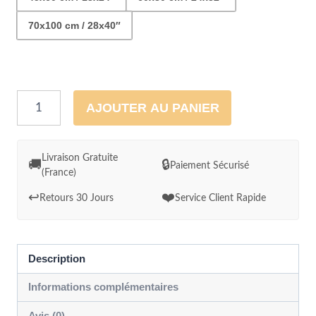
70x100 cm / 28x40″
quantité
AJOUTER AU PANIER
de
Cadre
déco
Livraison Gratuite
🚚
🔒
Paiement Sécurisé
(France)
mural
Van
↩️
❤️
Retours 30 Jours
Service Client Rapide
sur
la
route
Description
des
Informations complémentaires
tournesols
Avis (0)