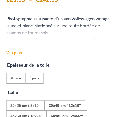
de
prix :
Photographie saisissante d’un van Volkswagen vintage,
jaune et blanc, stationné sur une route bordée de
€29.99
champs de tournesols.
à
En toile de fond, quelques arbres et un mystérieux
petit bâtiment carré accentuent le charme de la scène.
€142.99
Voir plus ↓
Une décoration parfaite pour ajouter de la poésie et
une touche de jaune à votre décoration
Épaisseur de la toile
Mince
Épais
Taille
20x25 cm / 8x10″
30x40 cm / 12x16″
45x60 cm / 18x24″
60x80 cm / 24x32″