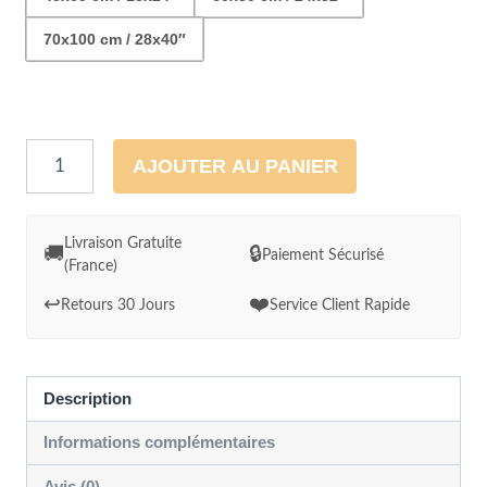
70x100 cm / 28x40″
quantité
AJOUTER AU PANIER
de
Tableau
Le
Livraison Gratuite
🚚
🔒
Paiement Sécurisé
(France)
Murier
Hommage
↩️
❤️
Retours 30 Jours
Service Client Rapide
a
Van
Gogh
Description
Informations complémentaires
Avis (0)