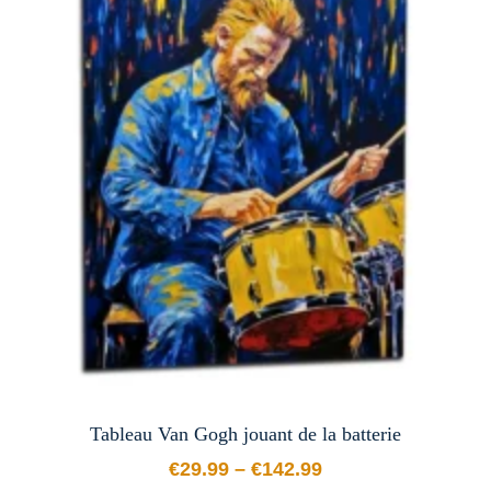
Tableau Van Gogh jouant de la batterie
€
29.99
–
€
142.99
Plage de prix : €29.99 à €