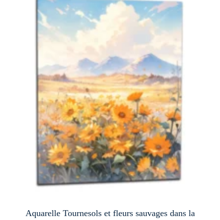
a
plusieurs
variations.
Les
options
peuvent
être
choisies
sur
la
page
du
produit
Aquarelle Tournesols et fleurs sauvages dans la