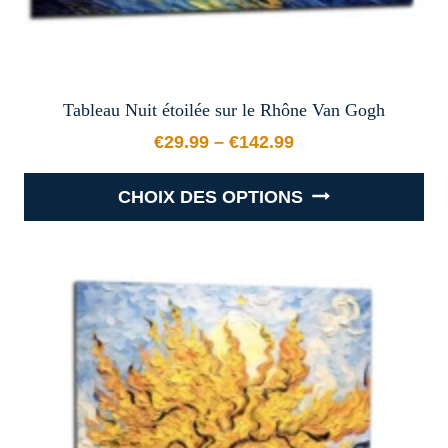
produit
Tableau Nuit étoilée sur le Rhône Van Gogh
€
29.99
–
€
142.99
Plage de prix : €29.99 à €
CHOIX DES OPTIONS
Ce
produit
a
plusieurs
variations.
Les
options
peuvent