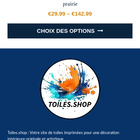
prairie
€
29.99
–
€
142.99
Plage de prix : €29.99 à €
CHOIX DES OPTIONS
Ce
produit
a
plusieurs
variations.
Les
options
peuvent
être
choisies
sur
Toiles.shop : Votre site de toiles imprimées pour une décoration
la
intérieure originale et artistique