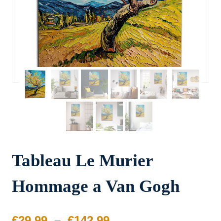
Tableau Le Murier
Hommage a Van Gogh
Plage
€
29.99
–
€
142.99