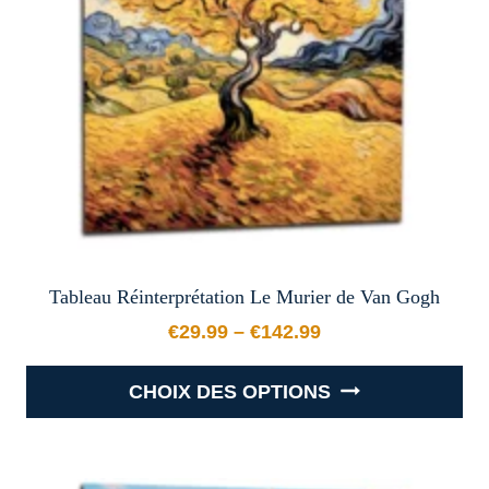
être
choisies
sur
la
page
du
produit
Tableau Réinterprétation Le Murier de Van Gogh
€
29.99
–
€
142.99
Plage de prix : €29.99 à €
CHOIX DES OPTIONS
Ce
produit