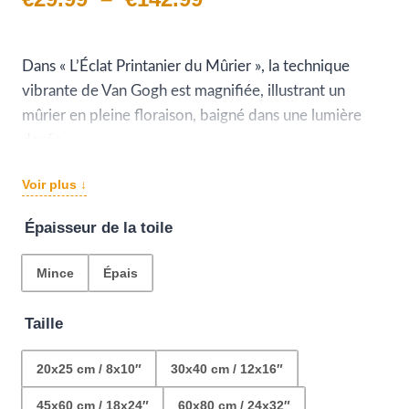
de
prix :
Dans « L’Éclat Printanier du Mûrier », la technique
vibrante de Van Gogh est magnifiée, illustrant un
€29.99
mûrier en pleine floraison, baigné dans une lumière
à
dorée.
Les coups de pinceau audacieux et la riche texture de
€142.99
Voir plus ↓
la toile évoquent un printemps éternel, capturant le
regard avec la promesse de jours ensoleillés et la
Épaisseur de la toile
majesté de la nature en éveil.
Mince
Épais
Taille
20x25 cm / 8x10″
30x40 cm / 12x16″
45x60 cm / 18x24″
60x80 cm / 24x32″