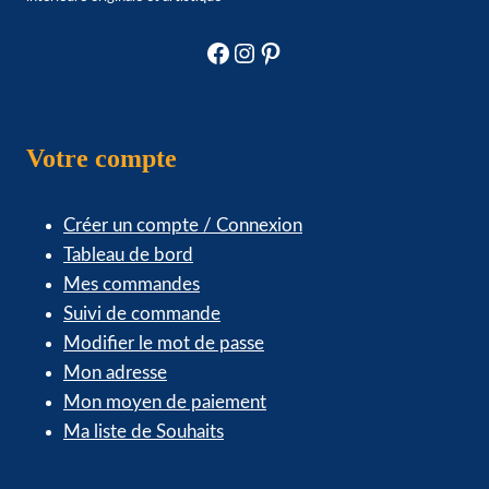
page
du
Facebook
Instagram
Pinterest
produit
Votre compte
Créer un compte / Connexion
Tableau de bord
Mes commandes
Suivi de commande
Modifier le mot de passe
Mon adresse
Mon moyen de paiement
Ma liste de Souhaits