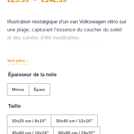
de
prix :
Illustration nostalgique d’un van Volkswagen rétro sur
une plage, capturant l’essence du coucher du soleil
€29.99
et des soirées d’été inoubliables.
à
Un cadre déco rétro pour les nostalgiques et
amateurs de road trip, de belle plage et de coucher
€142.99
Voir plus ↓
de soleil
Épaisseur de la toile
Mince
Épais
Taille
20x25 cm / 8x10″
30x40 cm / 12x16″
45x60 cm / 18x24″
60x80 cm / 24x32″