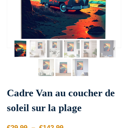
Cadre Van au coucher de
soleil sur la plage
Plage
€
29.99
–
€
142.99