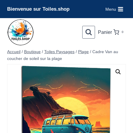
Aller
Bienvenue sur Toiles.shop
Menu
au
contenu
Panier
0
Accueil
/
Boutique
/
Toiles Paysages
/
Plage
/
Cadre Van au
coucher de soleil sur la plage