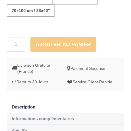
70x100 cm / 28x40″
quantité
AJOUTER AU PANIER
de
Cadre
Van
Livraison Gratuite
🚚
🔒
Paiement Sécurisé
(France)
au
coucher
↩️
❤️
Retours 30 Jours
Service Client Rapide
de
soleil
sur
Description
la
Informations complémentaires
plage
Avis (0)