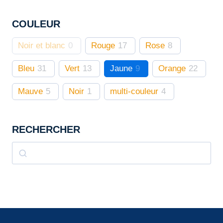
sur
COULEUR
la
page
Noir et blanc
0
Rouge
17
Rose
8
du
produit
Bleu
31
Vert
13
Jaune
9
Orange
22
Mauve
5
Noir
1
multi-couleur
4
RECHERCHER
Rechercher