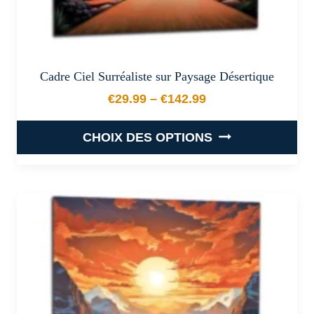
produit
Cadre Ciel Surréaliste sur Paysage Désertique
€
29.99
–
€
142.99
Plage de prix : €29.99 à €
CHOIX DES OPTIONS
Ce
produit
a
plusieurs
variations.
Les
options
peuvent