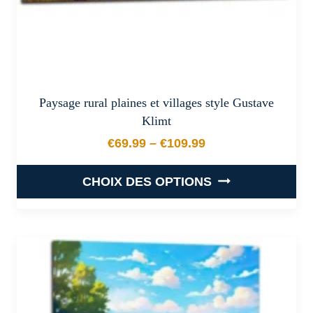
du
produit
Paysage rural plaines et villages style Gustave
Klimt
€
69.99
–
€
109.99
Plage de prix : €69.99 à €
CHOIX DES OPTIONS
Ce
produit
a
plusieurs
variations.
Les