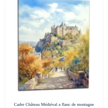
a
plusieurs
variations.
Les
options
peuvent
être
choisies
sur
la
page
du
produit
Cadre Château Médiéval a flanc de montagne