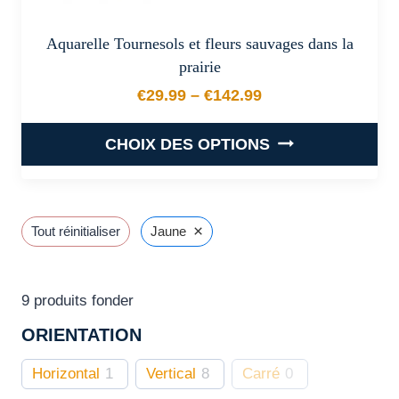
Aquarelle Tournesols et fleurs sauvages dans la
prairie
€
29.99
–
€
142.99
Plage de prix : €29.99 à €
CHOIX DES OPTIONS
Ce
produit
a
×
Tout réinitialiser
Jaune
plusieurs
variations.
Les
9
produits fonder
options
ORIENTATION
peuvent
être
Horizontal
1
Vertical
8
Carré
0
choisies