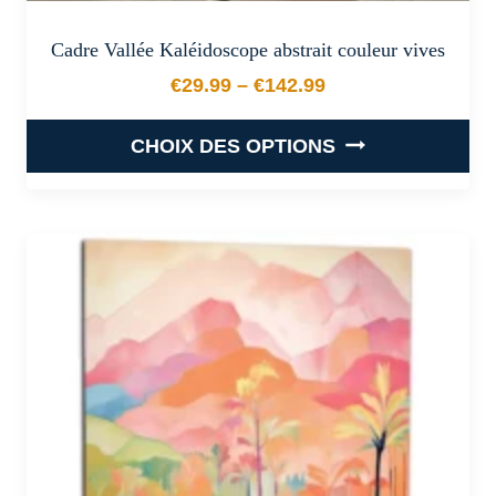
Cadre Vallée Kaléidoscope abstrait couleur vives
€
29.99
–
€
142.99
Plage de prix : €29.99 à €
CHOIX DES OPTIONS
Ce
produit
a
plusieurs
variations.
Les
options
peuvent
être
choisies
sur