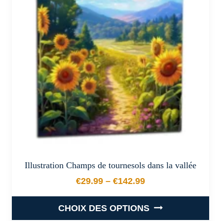
options
peuvent
être
choisies
sur
la
page
du
produit
Illustration Champs de tournesols dans la vallée
€
29.99
–
€
142.99
Plage de prix : €29.99 à €
CHOIX DES OPTIONS