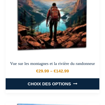
être
choisies
sur
la
page
du
produit
Vue sur les montagnes et la rivière du randonneur
€
29.99
–
€
142.99
Plage de prix : €29.99 à €
CHOIX DES OPTIONS
Ce
produit