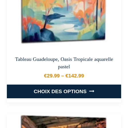
la
page
du
produit
Tableau Guadeloupe, Oasis Tropicale aquarelle
pastel
€
29.99
–
€
142.99
Plage de prix : €29.99 à €
CHOIX DES OPTIONS
Ce
produit
a
plusieurs