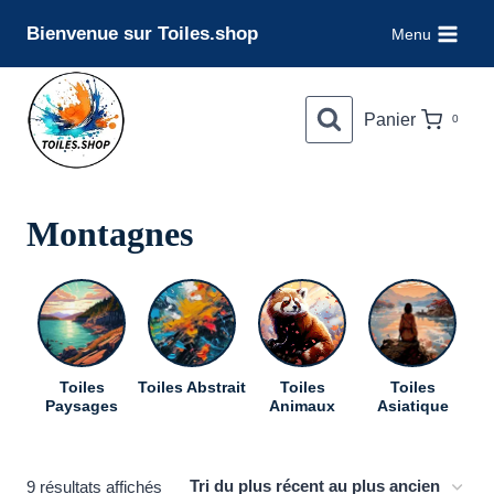
Aller
Bienvenue sur Toiles.shop
Menu
au
contenu
Panier
0
Montagnes
Toiles
Toiles Abstrait
Toiles
Toiles
To
Paysages
Animaux
Asiatique
Trié
9 résultats affichés