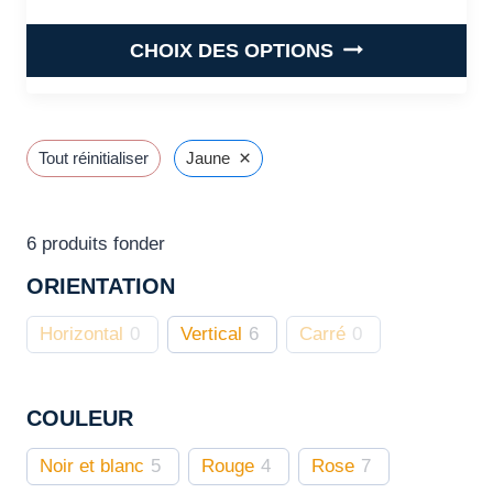
Plage de prix : €29.99 à €
CHOIX DES OPTIONS
Ce
produit
a
×
Tout réinitialiser
Jaune
plusieurs
variations.
Les
6
produits fonder
options
ORIENTATION
peuvent
être
Horizontal
0
Vertical
6
Carré
0
choisies
sur
COULEUR
la
page
Noir et blanc
5
Rouge
4
Rose
7
du