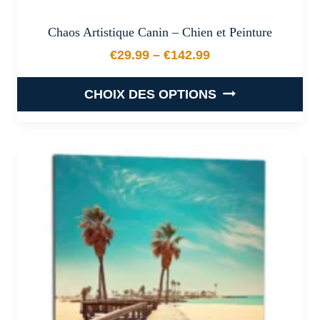
Chaos Artistique Canin – Chien et Peinture
€
29.99
–
€
142.99
Plage de prix : €29.99 à €
CHOIX DES OPTIONS
Ce
produit
a
plusieurs
variations.
Les
options
peuvent
être
choisies
sur