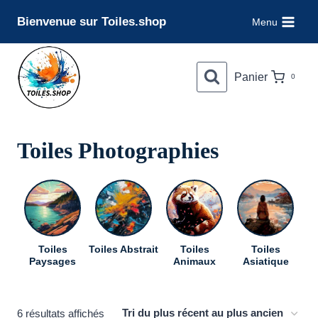
Aller
Bienvenue sur Toiles.shop
Menu
au
contenu
Panier
0
Toiles Photographies
Toiles
Toiles Abstrait
Toiles
Toiles
To
Paysages
Animaux
Asiatique
Trié
6 résultats affichés