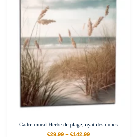
plusieurs
variations.
Les
options
peuvent
être
choisies
sur
la
page
du
produit
Cadre mural Herbe de plage, oyat des dunes
€
29.99
–
€
142.99