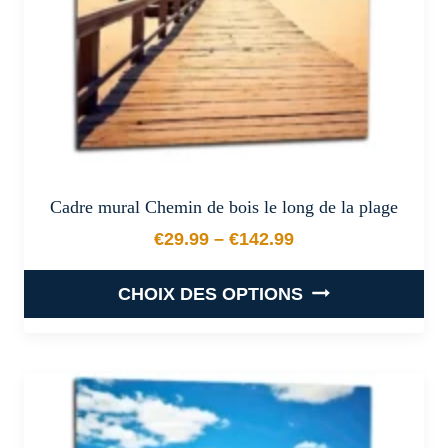
la
page
du
produit
Cadre mural Chemin de bois le long de la plage
€
29.99
–
€
142.99
Plage de prix : €29.99 à €
CHOIX DES OPTIONS
Ce
produit
a
plusieurs
variations.