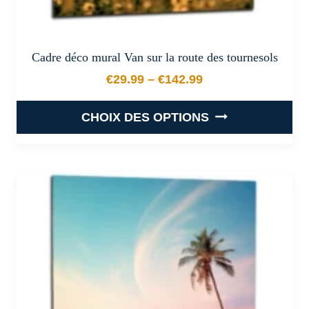
Cadre déco mural Van sur la route des tournesols
€
29.99
–
€
142.99
Plage de prix : €29.99 à €
CHOIX DES OPTIONS
Ce
produit
a
plusieurs
variations.
Les
options
peuvent
être