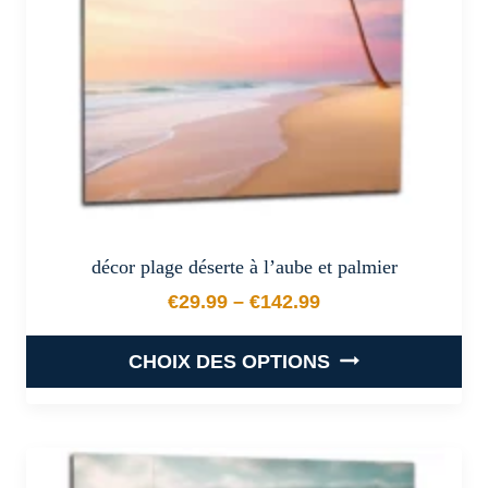
choisies
sur
la
page
du
produit
décor plage déserte à l’aube et palmier
€
29.99
–
€
142.99
Plage de prix : €29.99 à €
CHOIX DES OPTIONS
Ce
produit
a