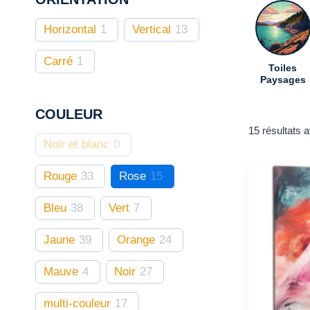
Horizontal
1
Vertical
13
Carré
1
Toiles
Paysages
COULEUR
15 résultats a
Noir et blanc
0
Rouge
33
Rose
15
Bleu
38
Vert
7
Jaune
39
Orange
24
Mauve
4
Noir
27
multi-couleur
17