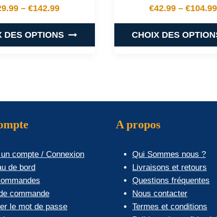
29.99
–
€
142.99
€
42.99
–
€
104.99
Plage de prix : €29.99 à €142.99
Plage de
X DES OPTIONS
CHOIX DES OPTION
Ce
Ce
produit
produit
a
a
plusieurs
plusieurs
variations.
variations
Les
Les
compte
A propos
options
options
peuvent
peuvent
 un compte / Connexion
Qui Sommes nous ?
être
être
au de bord
Livraisons et retours
choisies
choisies
commandes
Questions fréquentes
sur
sur
 de commande
Nous contacter
la
la
ier le mot de passe
Termes et conditions
page
page