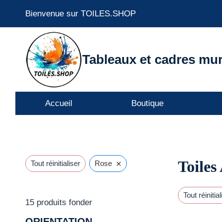
Aller
Bienvenue sur TOILES.SHOP
au
contenu
Tableaux et cadres mur
Accueil
Boutique
Toiles
×
Tout réinitialiser
Rose
Tout réinitial
15
produits fonder
ORIENTATION