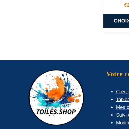
€
CHOI
Votre 
Créer
Table
Mes 
Suivi
Modif