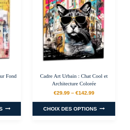
Les
options
peuvent
être
choisies
sur
la
page
du
sur Fond
Cadre Art Urbain : Chat Cool et
produit
Architecture Colorée
€
29.99
–
€
142.99
 prix : €29.99 à €142.99
Plage de prix : €29.99 
S
CHOIX DES OPTIONS
Ce
produit