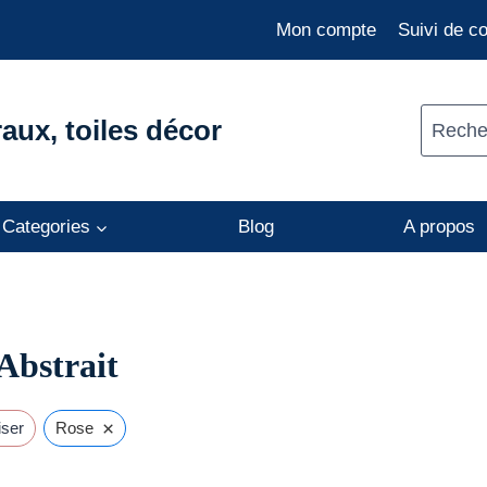
Mon compte
Suivi de 
aux, toiles décor
Recher
Categories
Blog
A propos
 Abstrait
×
iser
Rose