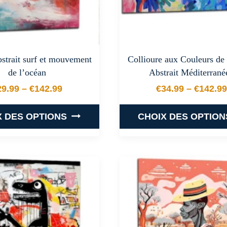
bstrait surf et mouvement
Collioure aux Couleurs de
de l’océan
Abstrait Méditerrané
29.99
–
€
142.99
€
34.99
–
€
142.99
Plage de prix : €29.99 à €142.99
Plage de
X DES OPTIONS
CHOIX DES OPTION
Ce
Ce
produit
produit
a
a
plusieurs
plusieurs
variations.
variations
Les
Les
options
options