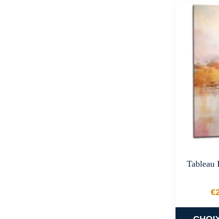
Tableau P
€
CHOI