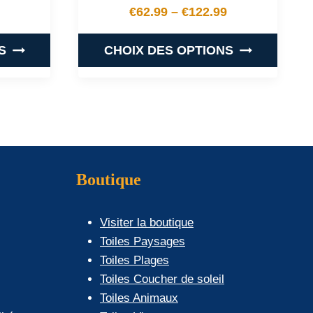
€
62.99
–
€
122.99
 prix : €42.99 à €104.99
Plage de prix : €62.99 
S
CHOIX DES OPTIONS
Ce
produit
a
plusieurs
.
variations.
Les
Boutique
options
peuvent
Visiter la boutique
être
Toiles Paysages
choisies
Toiles Plages
sur
Toiles Coucher de soleil
la
Toiles Animaux
page