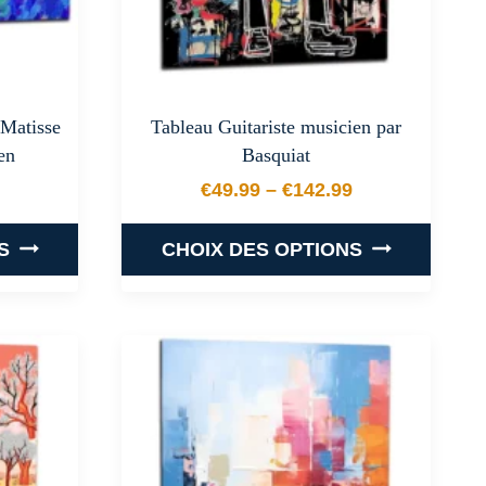
 Matisse
Tableau Guitariste musicien par
en
Basquiat
€
49.99
–
€
142.99
 prix : €34.99 à €142.99
Plage de prix : €49.99 
S
CHOIX DES OPTIONS
Ce
produit
a
plusieurs
.
variations.
Les
options