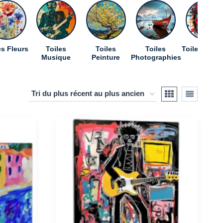
es Fleurs
Toiles
Toiles
Toiles
Toiles Pop A
Musique
Peinture
Photographies