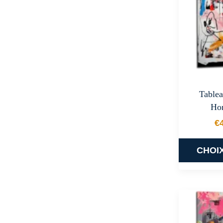
Tablea
Ho
€
CHOI