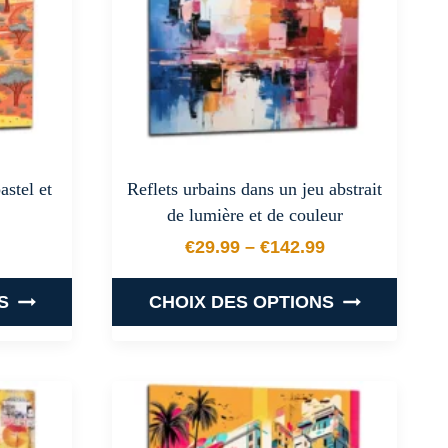
peuvent
être
choisies
sur
la
page
du
astel et
Reflets urbains dans un jeu abstrait
produit
de lumière et de couleur
€
29.99
–
€
142.99
 prix : €29.99 à €142.99
Plage de prix : €29.99 
S
CHOIX DES OPTIONS
Ce
produit
a
plusieurs
.
variations.