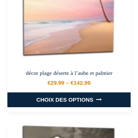
sur
la
page
du
produit
décor plage déserte à l’aube et palmier
€
29.99
–
€
142.99
Plage de prix : €29.99 à €
CHOIX DES OPTIONS
Ce
produit
a
plusieurs