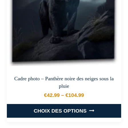
être
choisies
sur
la
page
du
produit
Cadre photo – Panthère noire des neiges sous la
pluie
€
42.99
–
€
104.99
Plage de prix : €42.99 à €
CHOIX DES OPTIONS
Ce