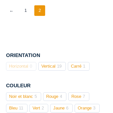
produit
a
←
1
2
plusieurs
variations.
Les
options
peuvent
être
ORIENTATION
choisies
sur
Horizontal
0
Vertical
19
Carré
1
la
page
du
COULEUR
produit
Noir et blanc
5
Rouge
4
Rose
7
Bleu
11
Vert
2
Jaune
6
Orange
3