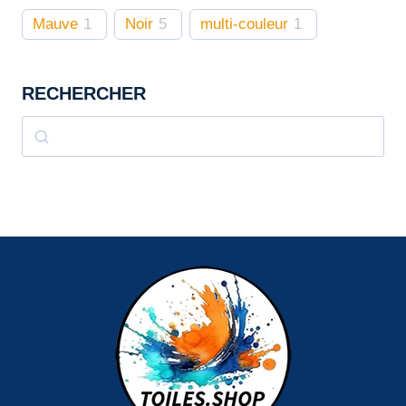
Mauve
1
Noir
5
multi-couleur
1
RECHERCHER
Rechercher