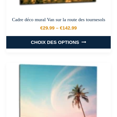
Cadre déco mural Van sur la route des tournesols
€
29.99
–
€
142.99
Plage de prix : €29.99 à €
CHOIX DES OPTIONS
Ce
produit
a
plusieurs
variations.
Les
options
peuvent
être
choisies