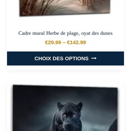
produit
Cadre mural Herbe de plage, oyat des dunes
€
29.99
–
€
142.99
Plage de prix : €29.99 à €
CHOIX DES OPTIONS
Ce
produit
a
plusieurs
variations.
Les
options
peuvent