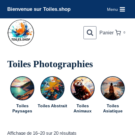
Aller
Bienvenue sur Toiles.shop
Menu
au
contenu
Panier
0
Toiles Photographies
Toiles
Toiles Abstrait
Toiles
Toiles
To
Paysages
Animaux
Asiatique
Trié
Affichage de 16–20 sur 20 résultats