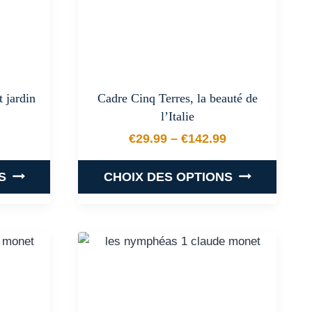
peuvent
être
choisies
sur
la
t jardin
Cadre Cinq Terres, la beauté de
page
l’Italie
du
€
29.99
–
€
142.99
produit
 prix : €34.99 à €142.99
Plage de prix : €29.99 
S
CHOIX DES OPTIONS
Ce
produit
a
plusieurs
.
variations.
Les