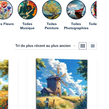
es Fleurs
Toiles
Toiles
Toiles
Toiles Pop A
Musique
Peinture
Photographies