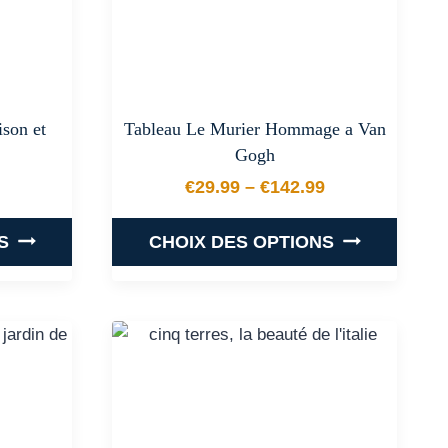
peuvent
être
choisies
sur
la
son et
Tableau Le Murier Hommage a Van
page
Gogh
du
€
29.99
–
€
142.99
produit
 prix : €29.99 à €142.99
Plage de prix : €29.99 
S
CHOIX DES OPTIONS
Ce
produit
a
plusieurs
.
variations.
Les
options