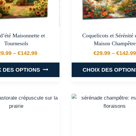
 d’été Maisonnette et
Coquelicots et Sérénité
Tournesols
Maison Champêtre
29.99
–
€
142.99
€
29.99
–
€
142.99
Plage de prix : €29.99 à €142.99
Plage de
X DES OPTIONS
CHOIX DES OPTION
Ce
Ce
produit
produit
a
a
plusieurs
plusieurs
variations.
variations
Les
Les
options
options