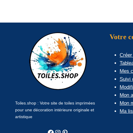
Votre 
Créer
Table
Mes 
Suivi
Modif
Mon a
Mon m
Toiles.shop : Votre site de toiles imprimées
pour une décoration intérieure originale et
Ma li
artistique
Facebook
Instagram
Pinterest