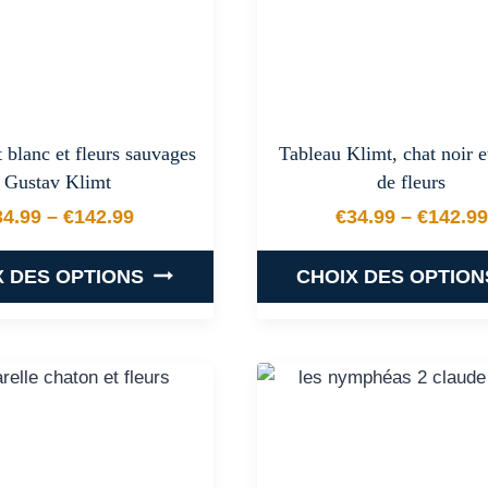
peuvent
peuvent
être
être
choisies
choisies
sur
sur
la
la
 blanc et fleurs sauvages
Tableau Klimt, chat noir e
page
page
Gustav Klimt
de fleurs
du
du
34.99
–
€
142.99
€
34.99
–
€
142.99
produit
produit
Plage de prix : €34.99 à €142.99
Plage de
X DES OPTIONS
CHOIX DES OPTION
Ce
Ce
produit
produit
a
a
plusieurs
plusieurs
variations.
variations
Les
Les