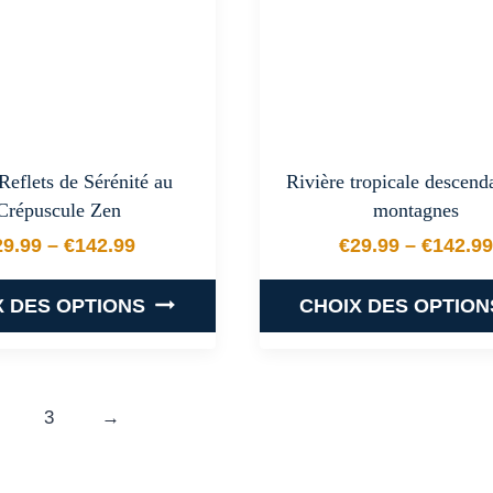
options
options
peuvent
peuvent
être
être
choisies
choisies
sur
sur
la
la
Reflets de Sérénité au
Rivière tropicale descend
page
page
Crépuscule Zen
montagnes
du
du
29.99
–
€
142.99
€
29.99
–
€
142.99
produit
produit
Plage de prix : €29.99 à €142.99
Plage de
X DES OPTIONS
CHOIX DES OPTION
Ce
Ce
produit
produit
a
a
3
→
plusieurs
plusieurs
variations.
variations