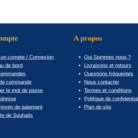
Les
Les
options
options
peuvent
peuvent
être
être
choisies
choisies
compte
A propos
sur
sur
la
la
 un compte / Connexion
Qui Sommes nous ?
page
page
au de bord
Livraisons et retours
du
du
commandes
Questions fréquentes
produit
produit
 de commande
Nous contacter
ier le mot de passe
Termes et conditions
dresse
Politique de confidential
oyen de paiement
Plan de site
ste de Souhaits