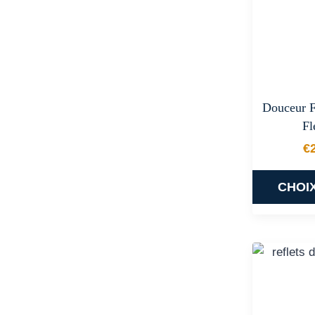
Douceur F
Fl
€
CHOI