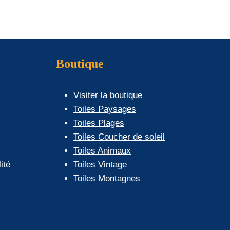
Les
options
peuvent
être
choisies
Boutique
sur
la
Visiter la boutique
page
Toiles Paysages
du
Toiles Plages
produit
Toiles Coucher de soleil
Toiles Animaux
ité
Toiles Vintage
Toiles Montagnes