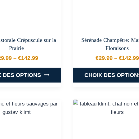
peuvent
peuvent
être
être
choisies
choisies
sur
sur
la
la
torale Crépuscule sur la
Sérénade Champêtre: Mai
page
page
Prairie
Floraisons
du
du
29.99
–
€
142.99
€
29.99
–
€
142.99
produit
produit
Plage de prix : €29.99 à €142.99
Plage de
X DES OPTIONS
CHOIX DES OPTION
Ce
Ce
produit
produit
a
a
plusieurs
plusieurs
variations.
variations
Les
Les
options
options