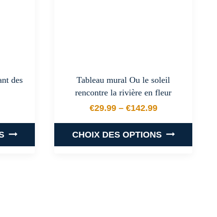
options
peuvent
être
choisies
sur
la
ant des
Tableau mural Ou le soleil
page
rencontre la rivière en fleur
du
€
29.99
–
€
142.99
produit
 prix : €29.99 à €142.99
Plage de prix : €29.99 
S
CHOIX DES OPTIONS
Ce
produit
a
plusieurs
.
variations.