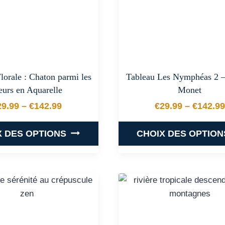
options
options
peuvent
peuvent
être
être
choisies
choisies
sur
sur
la
la
lorale : Chaton parmi les
Tableau Les Nymphéas 2 –
page
page
eurs en Aquarelle
Monet
du
du
29.99
–
€
142.99
€
29.99
–
€
142.99
produit
produit
Plage de prix : €29.99 à €142.99
Plage de
X DES OPTIONS
CHOIX DES OPTION
Ce
Ce
produit
produit
a
a
plusieurs
plusieurs
variations.
variations
Les
Les