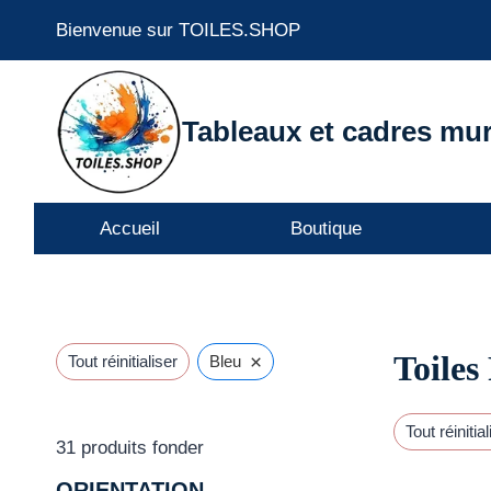
Aller
Bienvenue sur TOILES.SHOP
au
contenu
Tableaux et cadres mur
Accueil
Boutique
Toiles
×
Tout réinitialiser
Bleu
Tout réinitial
31
produits fonder
ORIENTATION