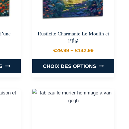
 d’une
Rusticité Charmante Le Moulin et
l’Été
€
29.99
–
€
142.99
 prix : €29.99 à €142.99
Plage de prix : €29.99 
S
CHOIX DES OPTIONS
Ce
produit
a
plusieurs
.
variations.
Les
options