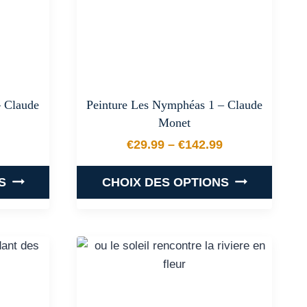
options
peuvent
être
choisies
sur
la
 Claude
Peinture Les Nymphéas 1 – Claude
page
Monet
du
€
29.99
–
€
142.99
produit
 prix : €29.99 à €142.99
Plage de prix : €29.99 
S
CHOIX DES OPTIONS
Ce
produit
a
plusieurs
.
variations.
Les