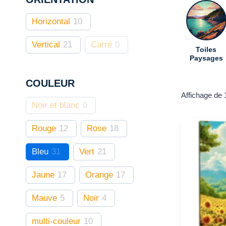
Horizontal
10
Vertical
21
Carré
0
Toiles
Paysages
COULEUR
Affichage de 
Noir et blanc
0
Rouge
12
Rose
18
Bleu
31
Vert
21
Jaune
17
Orange
17
Mauve
5
Noir
4
multi-couleur
10