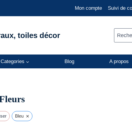
Mon compte
Suivi de 
aux, toiles décor
Recher
Categories
Blog
A propos
 Fleurs
×
iser
Bleu