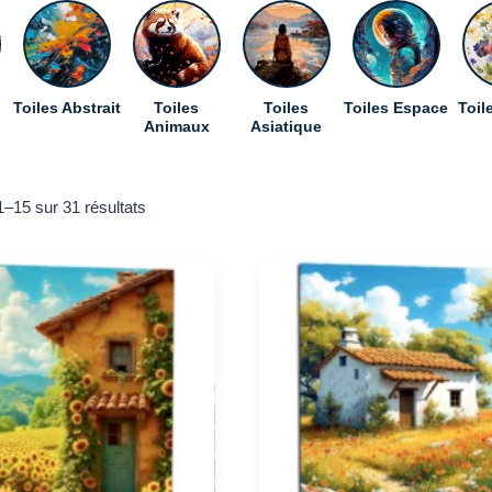
Toiles Abstrait
Toiles
Toiles
Toiles Espace
Toil
Animaux
Asiatique
Trié
1–15 sur 31 résultats
du
plus
récent
au
plus
ancien